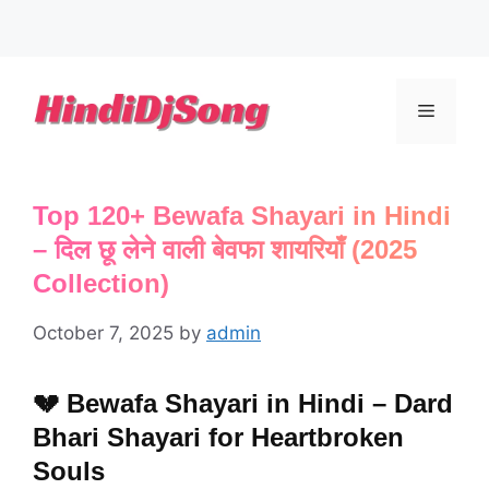
Skip
to
Menu
content
Top 120+ Bewafa Shayari in Hindi
– दिल छू लेने वाली बेवफा शायरियाँ (2025
Collection)
October 7, 2025
by
admin
💔
Bewafa Shayari in Hindi – Dard
Bhari Shayari for Heartbroken
Souls